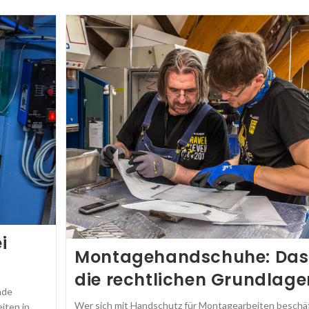
i
Montagehandschuhe: Das
die rechtlichen Grundlage
nde
Wer sich mit Handschutz für Montagearbeiten beschäft
iten in