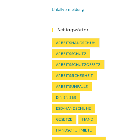
Unfallvermeidung
Schlagwörter
ARBEITSHANDSCHUH
ARBEITSSCHUTZ
ARBEITSSCHUTZGESETZ
ARBEITSSICHERHEIT
ARBEITSUNFÄLLE
DIN EN 388
ESD-HANDSCHUHE
GESETZE
HAND
HANDSCHUHMIETE