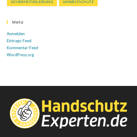
SICHERHEITSKLEIDUNG
UMWELTSCHUTZ
Meta
Anmelden
Eintrags-Feed
Kommentar-Feed
WordPress.org