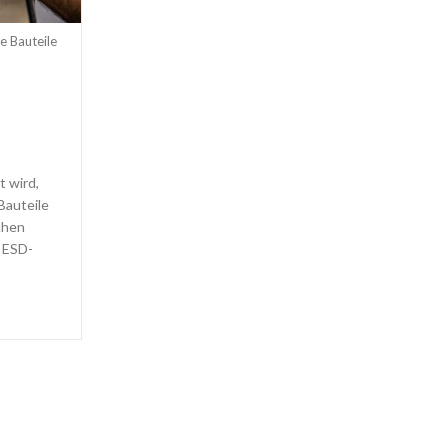
e Bauteile
t wird,
auteile
chen
 ESD-