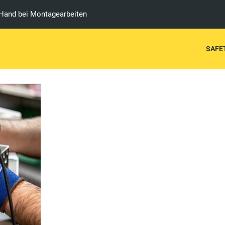
ontagehandschuh können
Mon
SAFE